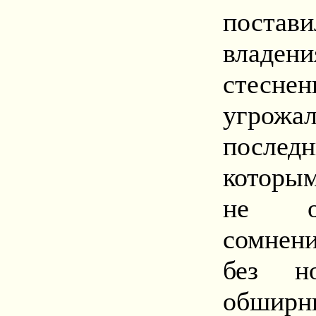
поста
владени
стесн
угрожал
послед
которы
не ос
сомнени
без н
обши