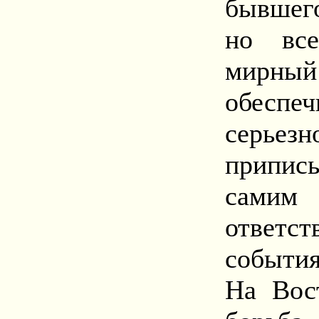
бывшего
но все
мирный
обеспе
серье
припис
самим 
ответст
события
На Вост