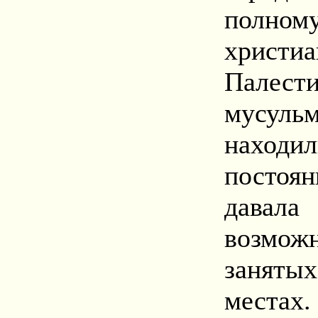
полн
христ
Палес
мусуль
находи
постоя
дава
возмо
занят
местах