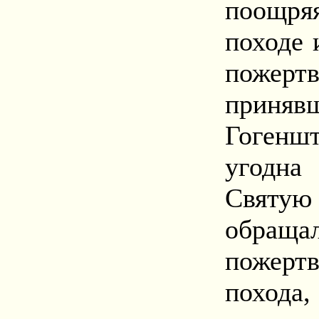
поощряя
походе 
пожертв
принявш
Гогенш
угодна
Святу
обр
пожертв
похода,