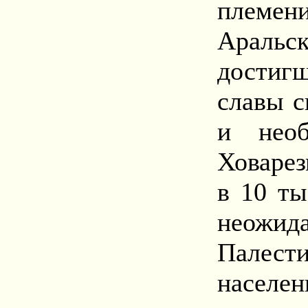
племени
Аральс
достиг
славы с
и необ
Ховарез
в 10 ты
неож
Палест
населе