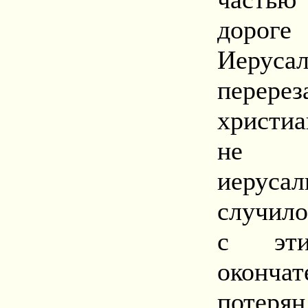
дорог
Иеруса
перер
христиа
не п
иеруса
случило
с эти
оконча
потеря