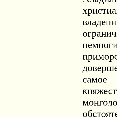
христи
владе
огранич
немн
примо
доверше
самое 
княжес
монгол
обсто