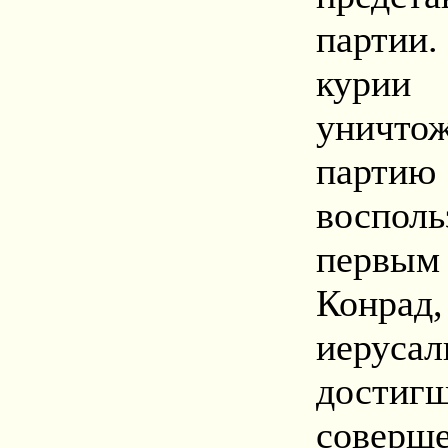
партии
курии
уничто
парт
воспол
первым
Конр
иерус
достиг
соверш