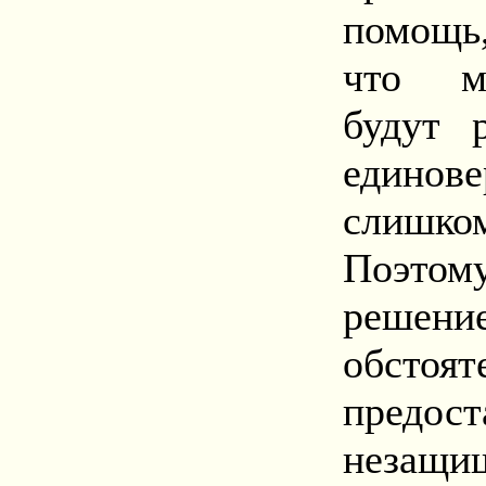
помощь,
что му
будут 
едино
слишк
Поэто
реше
обсто
предо
незащ