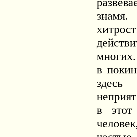
развев
знамя.
хитро
действ
многих.
в поки
здес
неприят
в этот
челове
частью 