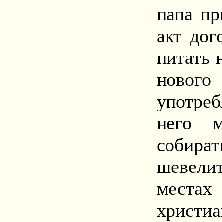
папа пр
акт дог
питать 
нового
употре
него 
собира
шевел
местах
христи