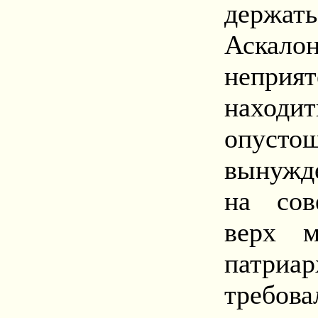
держа
Аскало
непри
нахо
опусто
вынужде
на сов
верх м
патриа
требова