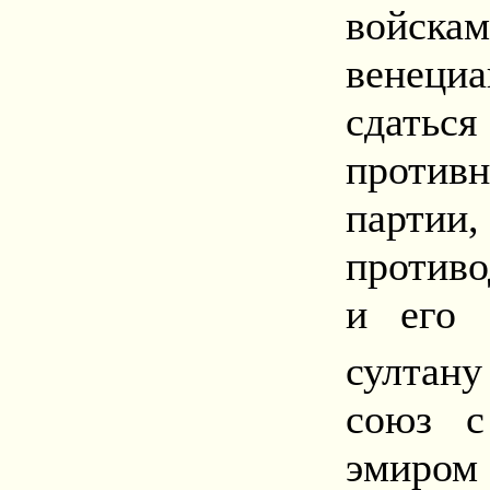
войска
венециа
сдатьс
против
пар
против
и его 
султан
союз с
эмиро