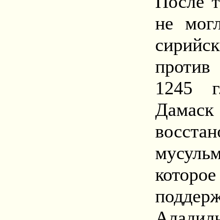
После т
не мог
сирийск
против 
1245 г
Дамаск 
восст
мусуль
которо
поддер
Аладиль