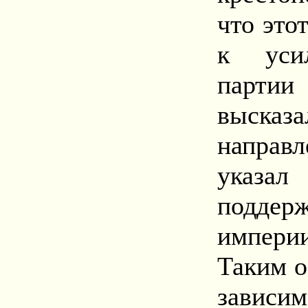
что это
к усил
парти
высказ
направл
указ
подде
импери
Таким о
зависи