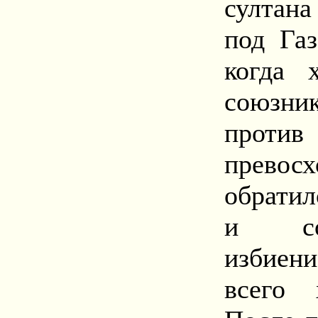
султана
под Газ
когда 
союзни
проти
прево
обратил
и соп
избиен
всего 