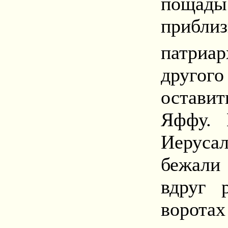
поща
прибли
патриа
другого
остави
Яффу. 
Иерусал
бежали 
вдруг 
ворота