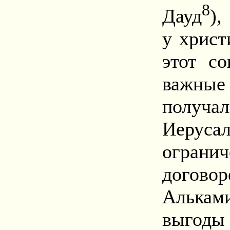
8
Дауд
),
у христ
этот с
важные
получа
Иеруса
ограни
дого
Алька
выго