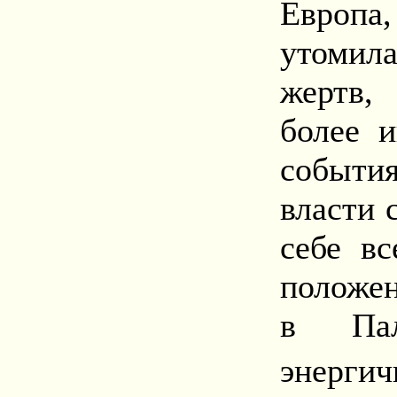
Европа
утомил
жертв,
более и
события
власти 
себе вс
положен
в Пал
энерги