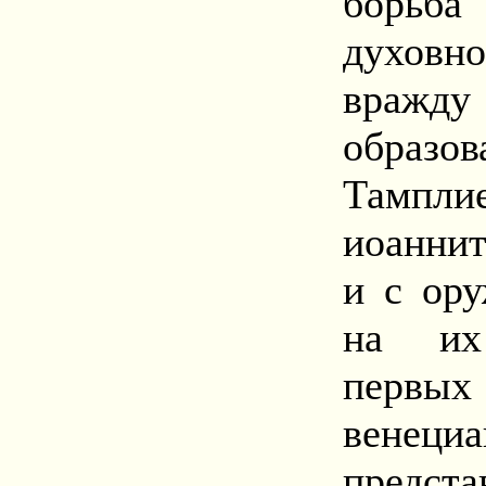
борьба
духов
вражд
образ
Тампли
иоаннит
и с ору
на их
перв
венеци
предс