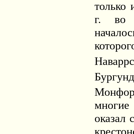
только 
г. во
начало
которо
Наварр
Бургун
Монфор
многие
оказал 
крестон