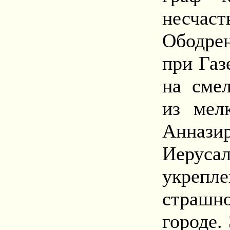
несчаст
Ободре
при Газ
на сме
из мел
Анназ
Иеруса
укреп
страш
городе.