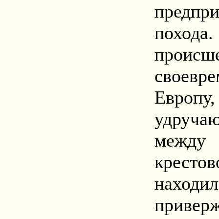
предпр
похо
происше
своевр
Европу
удруча
между
кресто
нахо
привер