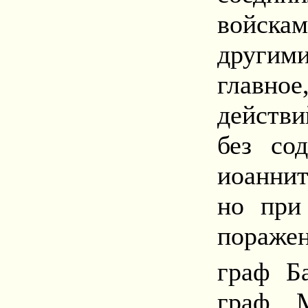
войска
другим
главно
действи
без со
иоанни
но при
пораже
граф Б
граф М