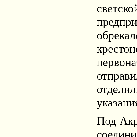
светско
предпр
обрекал
кресто
перво
отправ
отдели
указани
Под Акр
соедини