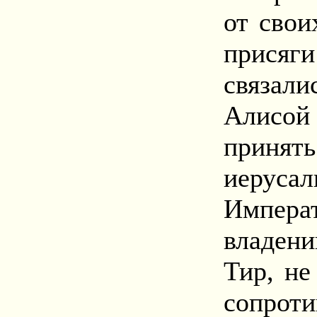
от свои
присяг
связали
Алисо
приня
иеруса
Импера
владен
Тир, не
сопрот