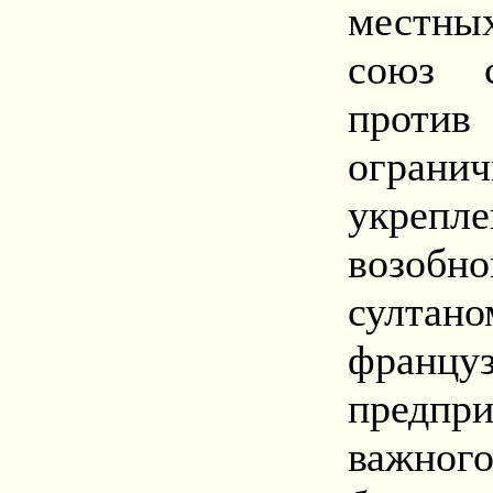
местны
союз 
против 
огранич
укрепл
возобн
султано
франц
предпри
важног