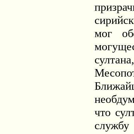
призра
сирийс
мог об
могуще
султан
Месопо
Ближай
необду
что сул
службу 