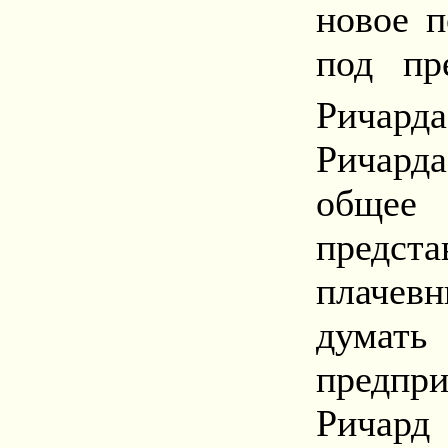
новое п
под пр
Ричарда
Ричард
общ
предст
плачевн
думать
предпри
Ричард