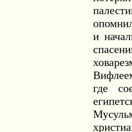
палес
опомнил
и начал
спасе
ховаре
Вифлеем
где со
египе
Мусул
христи