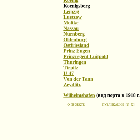
Koenig
Koenigsberg
Leipzig
Luetzow
Moltke
Nassau
Nurnberg
Oldenburg
Ostfriesland
Prinz Eugen
Prinzregent Luitpold
Thuringen
Tirpitz
U-47
Von der Tann
Zeydlitz
Wilhelmshafen
(вид порта в 1918 г.
О ПРОЕКТЕ
ПУБЛИКАЦИИ
[1]
[2]