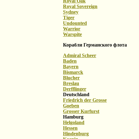
Royal Oak
Royal Sovereign
Sydney
Tiger
Undounted
Warrior
Warspite
Корабли Германского флота
Admiral Scheer
Baden
Bayern
Bismarck
Blucher
Breslau
Derfflinger
Deutschland
Friedrich der Grosse
Goeben
Grosser Kurfurst
Hamburg
Helgoland
Hessen
Hindenburg