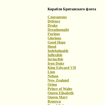
Корабли Британского флота
Courageous
Defence
Drake
Dreadnought
Furious
Glorious
Good Hope
Hood
Indefatigable
Inflexible
Invincible
Iron Duke
King Edward VII
Lion
Nelson
New Zealand
Orion
Prince of Wales
Queen Elisabeth
Queen Mary
Renown